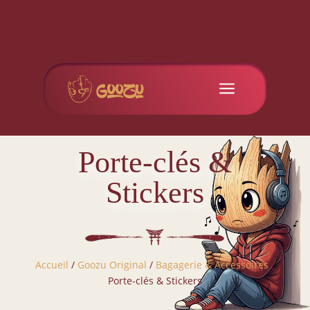
a
Porte-clés &
Stickers
Accueil
/
Goozu Original
/
Bagagerie & Accessoires
/
Porte-clés & Stickers