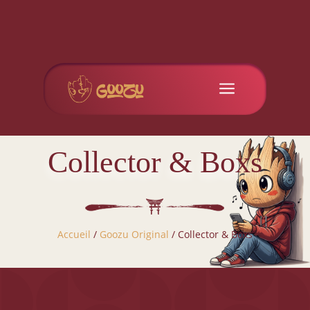
a
Collector & Boxs
Accueil
/
Goozu Original
/ Collector & Boxs