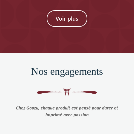
produit
produit
a
a
plusieurs
plusieurs
Voir plus
variations.
variations.
Les
Les
options
options
peuvent
peuvent
être
être
choisies
choisies
Nos engagements
sur
sur
la
la
page
page
du
du
produit
produit
Chez Goozu, chaque produit est pensé pour durer et
imprimé avec passion