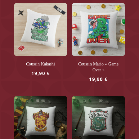
Coussin Kakashi
Coussin Mario « Game
Over »
19,90
€
19,90
€