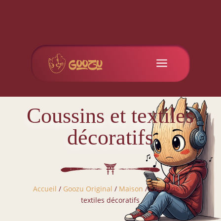
a
Coussins et textiles
décoratifs
Accueil
/
Goozu Original
/
Maison
/ Coussins et
textiles décoratifs