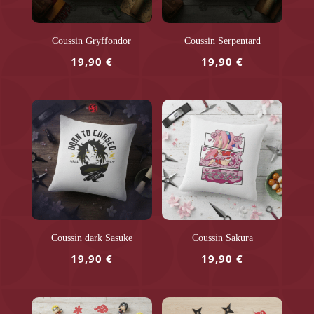
Coussin Gryffondor
Coussin Serpentard
19,90
€
19,90
€
Coussin dark Sasuke
Coussin Sakura
19,90
€
19,90
€