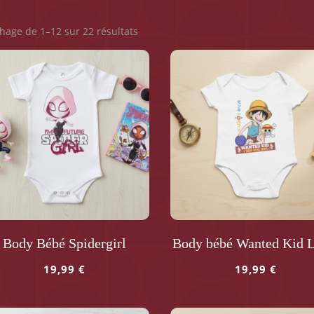
chage de 1–12 sur 22 résultats
Body Bébé Spidergirl
Body bébé Wanted Kid L
19,99
€
19,99
€
Ce
uit
produit