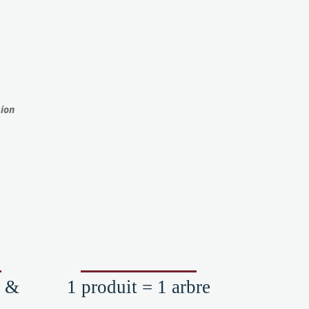
sur
la
page
du
produit
sion
e &
1 produit = 1 arbre