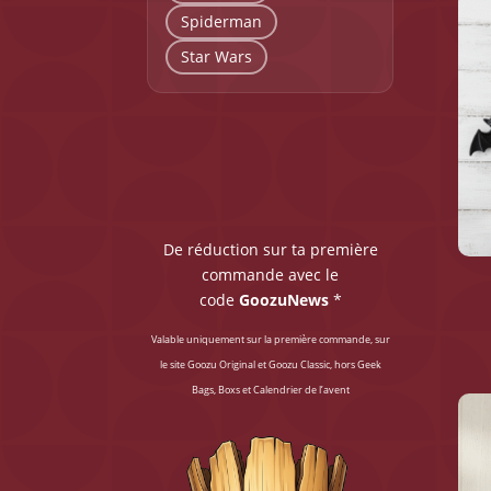
a
Spiderman
plus
Star Wars
vari
Les
%
opti
peu
être
choi
sur
De réduction sur ta première
la
commande avec le
pag
code
GoozuNews
*
du
Valable uniquement sur la première commande, sur
prod
Ce
le site Goozu Original et Goozu Classic, hors Geek
prod
Bags, Boxs et Calendrier de l’avent
a
plus
vari