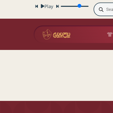
Recherche
Play
de
produits
