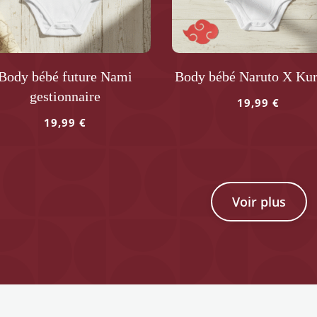
être
sies
choisies
sur
la
Body bébé future Nami
Body bébé Naruto X Ku
e
page
gestionnaire
du
19,99
€
uit
produit
Ce
19,99
€
produit
a
uit
plusieurs
variations.
ieurs
Voir plus
Les
ations.
options
peuvent
ons
être
vent
choisies
sur
sies