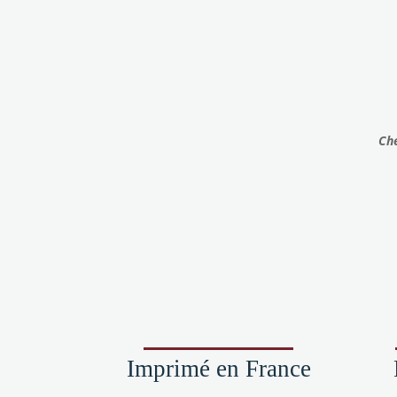
sur
la
pag
du
prod
Che
Imprimé en France