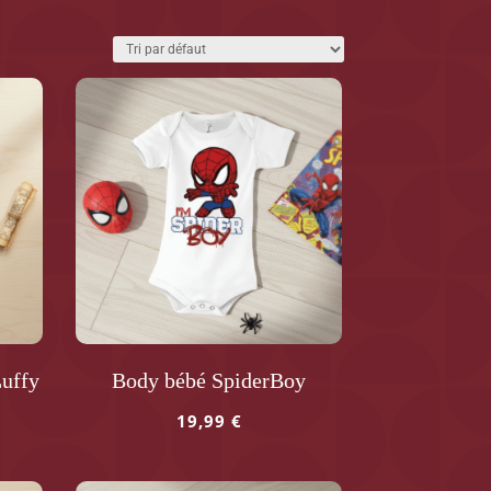
uffy
Body bébé SpiderBoy
19,99
€
Ce
produit