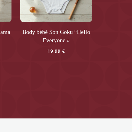
être
choisies
sur
la
rama
Body bébé Son Goku “Hello
page
Everyone »
du
produit
19,99
€
Ce
produit
a
plusieurs
variations.
Les
options
peuvent
être
choisies