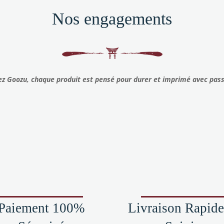
la
Nos engagements
page
du
e
produit
uit
z Goozu, chaque produit est pensé pour durer et imprimé avec pas
Paiement 100%
Livraison Rapid