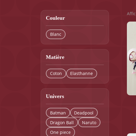
Affi
Couleur
Blanc
Matière
Coton
Elasthanne
Univers
Batman
Deadpool
Dragon Ball
Naruto
Ce
prod
One piece