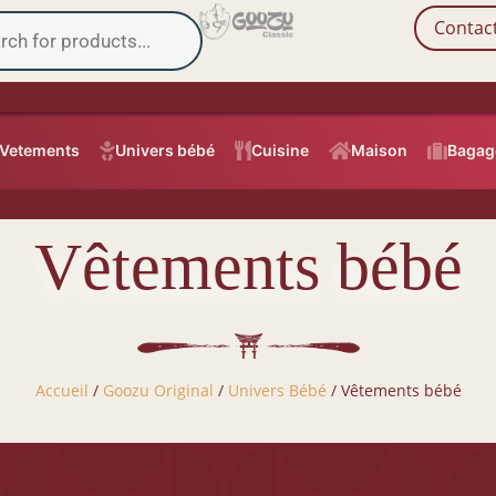
Contac
Vetements

Univers bébé

Cuisine

Maison

Bagage
Vêtements bébé
Accueil
/
Goozu Original
/
Univers Bébé
/ Vêtements bébé