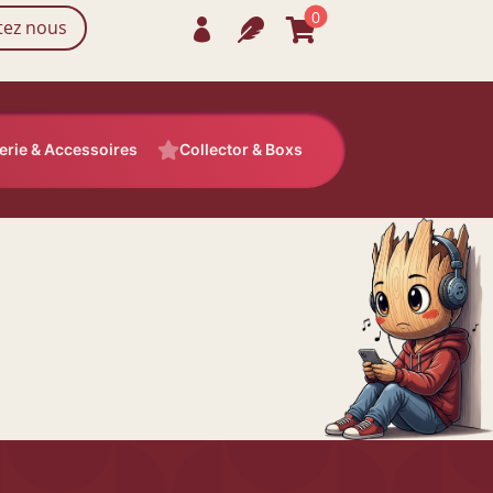
0
tez nous



rie & Accessoires

Collector & Boxs