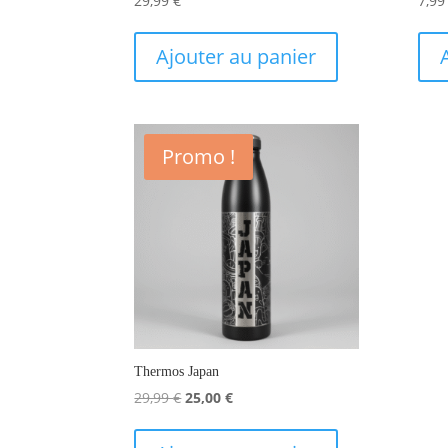
29,99
€
7,9
Ajouter au panier
Promo !
Thermos Japan
Le
Le
29,99
€
25,00
€
prix
prix
initial
actuel