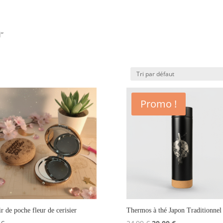
l”
Promo !
r de poche fleur de cerisier
Thermos à thé Japon Traditionnel
Le
Le