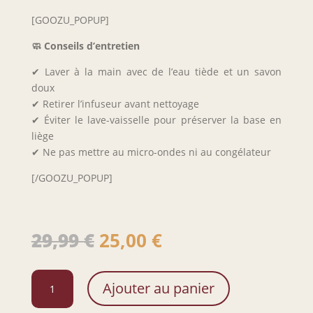
[GOOZU_POPUP]
🧼 Conseils d’entretien
✔ Laver à la main avec de l’eau tiède et un savon
doux
✔ Retirer l’infuseur avant nettoyage
✔ Éviter le lave-vaisselle pour préserver la base en
liège
✔ Ne pas mettre au micro-ondes ni au congélateur
[/GOOZU_POPUP]
Le
Le
29,99
€
25,00
€
prix
prix
initial
actuel
quantité
était :
est :
Ajouter au panier
de
29,99 €.
25,00 €.
Thermos