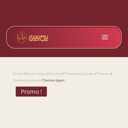
a
Accueil
/
Goozu Original
/
Cuisine
/
Thermos & Gourdes
/
Thermos
/
Thermos standard
/ Thermos Japan
Promo !