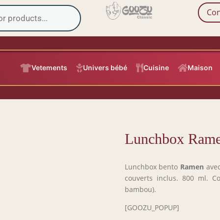
Con

Vetements

Univers bébé

Cuisine

Maison
Lunchbox Ram
Lunchbox bento
Ramen
avec
couverts inclus. 800 ml. Co
bambou).
[GOOZU_POPUP]