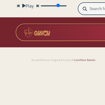
Recherche
Play
de
produits
Accueil
/
Goozu Original
/
Cuisine
/ Lunchbox Ramen