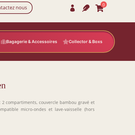
0
tactez nous




Bagagerie & Accessoires

Collector & Boxs
en
 2 compartiments, couvercle bambou gravé et
mpatible micro-ondes et lave-vaisselle (hors