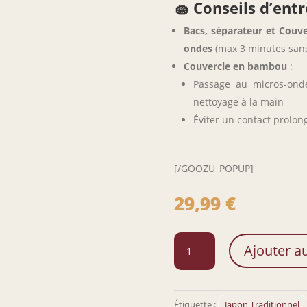
🧽 Conseils d’entr
Bacs, séparateur et Couve
ondes
(max 3 minutes sans
Couvercle en bambou
:
Passage au micros-onde 
nettoyage à la main
Éviter un contact prolong
[/GOOZU_POPUP]
29,99
€
quantité
Ajouter a
de
Lunchbox
Ramen
Étiquette :
Japon Traditionnel