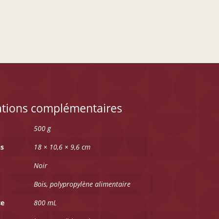
ations complémentaires
500 g
s
18 × 10,6 × 9,6 cm
Noir
Bois, polypropylène alimentaire
ce
800 mL