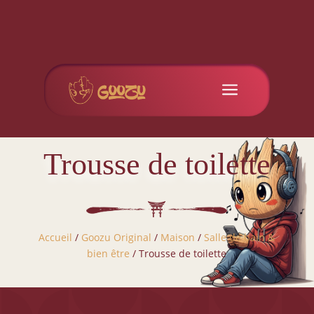
a
Trousse de toilette
Accueil
/
Goozu Original
/
Maison
/
Salle de bain &
bien être
/ Trousse de toilette