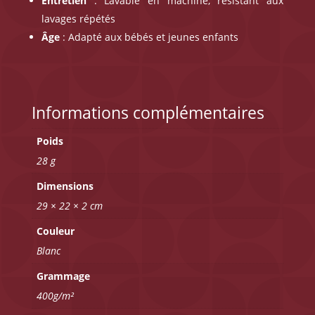
Entretien
: Lavable en machine, résistant aux
lavages répétés
Âge
: Adapté aux bébés et jeunes enfants
Informations complémentaires
Poids
28 g
Dimensions
29 × 22 × 2 cm
Couleur
Blanc
Grammage
400g/m²