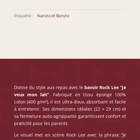
Bavoir
Rock
Lee
Étiquette :
Naruto et Boruto
“Je
veux
mon
lait”
Donne du style aux repas avec le
bavoir Rock Lee “Je
veux mon lait”
. Fabriqué en tissu éponge 100%
coton (400 g/m²), il est ultra-doux, absorbant et facile
à entretenir. Ses dimensions idéales (22 × 29 cm) et
sa fermeture auto-agrippante garantissent confort et
praticité pour les parents.
Le visuel met en scène Rock Lee avec la phrase
“Je