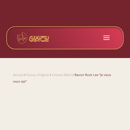
a
Accueil
/
Goozu Original
/
Univers Bébé
/ Bavoir Rock Lee “Je veux
mon lait”