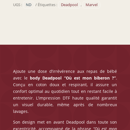
“Où
UGS :
ND
Étiquettes :
Deadpool
,
Marvel
est
mon
biberon
?”
Ajoute une dose d’irrévérence aux repas de bébé
avec le
body Deadpool “Où est mon biberon ?”
.
Conçu en coton doux et respirant, il assure un
confort optimal au quotidien tout en restant facile à
entretenir. L’impression DTF haute qualité garantit
un visuel durable, même après de nombreux
lavages.
Son design met en avant Deadpool dans toute son
excentricité, accompagné de la phrase
“Où est mon