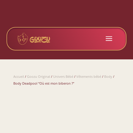
a
Accueil
/
Goozu Original
/
Univers Bébé
/
Vêtements bébé
/
Body
/
Body Deadpool “Où est mon biberon ?”