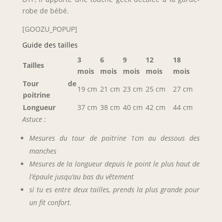
robe de bébé.
[GOOZU_POPUP]
Guide des tailles
3
6
9
12
18
Tailles
mois
mois
mois
mois
mois
Tour de
19 cm
21 cm
23 cm
25 cm
27 cm
poitrine
Longueur
37 cm
38 cm
40 cm
42 cm
44 cm
Astuce :
Mesures du tour de poitrine 1cm au dessous des
manches
Mesures de la longueur depuis le point le plus haut de
l’épaule jusqu’au bas du vêtement
si tu es entre deux tailles, prends la plus grande pour
un fit confort.