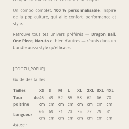
Un combo complet,
100 % personnalisable
, inspiré
de la pop culture, qui allie confort, performance et
style.
Retrouve tous tes univers préférés —
Dragon Ball,
One Piece, Naruto
et bien d’autres — réunis dans un
bundle aussi stylé qu’efficace.
[GOOZU_POPUP]
Guide des tailles
Tailles
XS
S
M
L
XL
2XL
3XL
4XL
Tour de
46
49
52
55
58
62
66
70
poitrine
cm
cm
cm
cm
cm
cm
cm
cm
66
69
71
73
75
77
79
81
Longueur
cm
cm
cm
cm
cm
cm
cm
cm
Astuce :