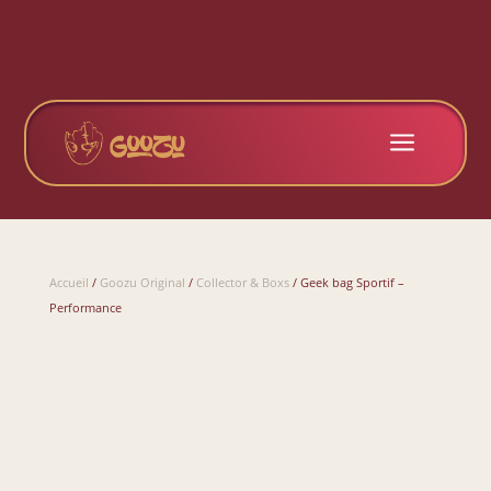
a
Accueil
/
Goozu Original
/
Collector & Boxs
/ Geek bag Sportif –
Performance