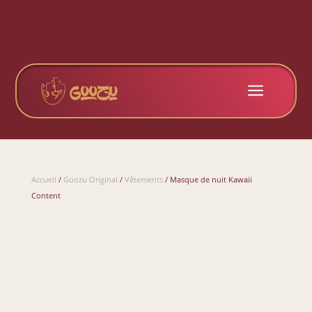
a
Accueil
/
Goozu Original
/
Vêtements
/ Masque de nuit Kawaii
Content