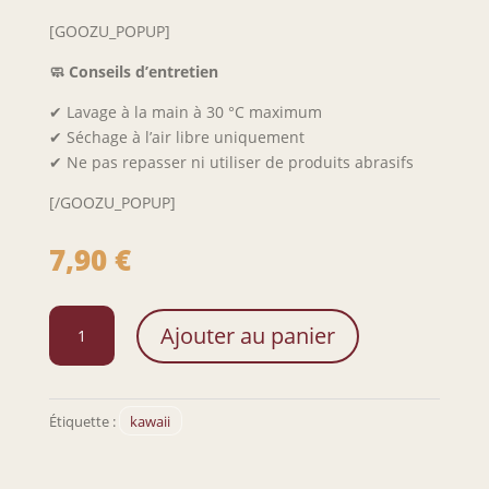
[GOOZU_POPUP]
🧼 Conseils d’entretien
✔ Lavage à la main à 30 °C maximum
✔ Séchage à l’air libre uniquement
✔ Ne pas repasser ni utiliser de produits abrasifs
[/GOOZU_POPUP]
7,90
€
quantité
Ajouter au panier
de
Masque
de
nuit
Étiquette :
kawaii
Kawaii
Content