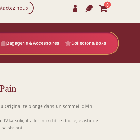
0
tactez nous




Bagagerie & Accessoires

Collector & Boxs
Pain
u Original te plonge dans un sommeil divin —
 l’Akatsuki, il allie microfibre douce, élastique
 saisissant.