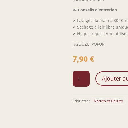
🧼 Conseils d’entretien
✔ Lavage à la main à 30 °C
✔ Séchage à l’air libre uniq
✔ Ne pas repasser ni utiliser
[/GOOZU_POPUP]
7,90
€
quantité
Ajouter a
de
Masque
de
nuit
Étiquette :
Naruto et Boruto
Pain