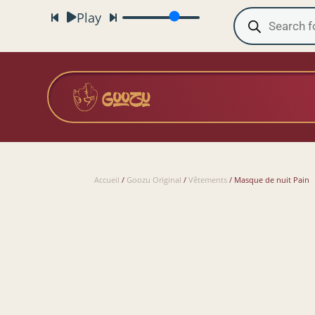
Recherche
Play
de
produits
Accueil
/
Goozu Original
/
Vêtements
/ Masque de nuit Pain