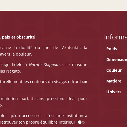
Inform
 paix et obscurité
carne la dualité du chef de l’Akatsuki : la
Poids
avers la douleur.
Dimension
esign fidèle à
Naruto Shippuden
, ce masque
Couleur
lias Nagato.
Matière
aturellement les contours du visage, offrant
un
Univers
aintien parfait sans pression, idéal pour
x.
plus qu’un accessoire : c’est une invitation à
à retrouver ton propre équilibre intérieur. 🌑✨