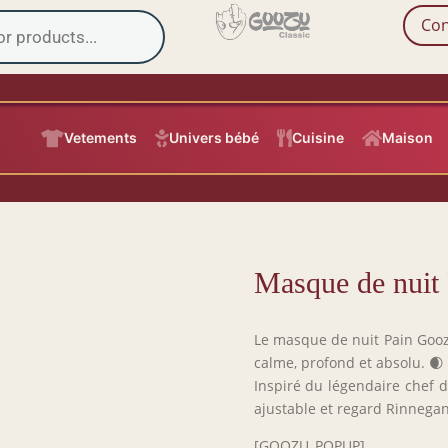
Con

Vetements

Univers bébé

Cuisine

Maison
Masque de nuit 
Le masque de nuit Pain Gooz
calme, profond et absolu. 🌒
Inspiré du légendaire chef de
ajustable et regard Rinnegan
[GOOZU_POPUP]