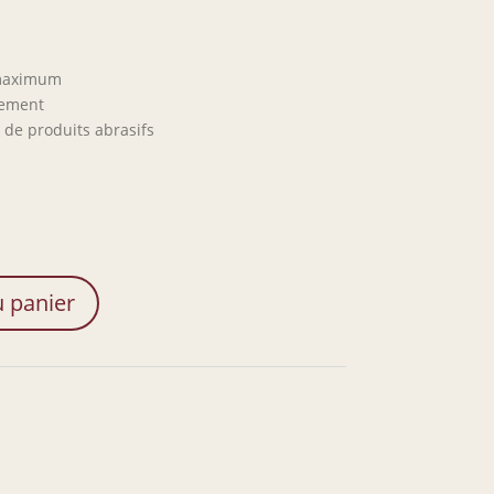
 maximum
uement
 de produits abrasifs
u panier