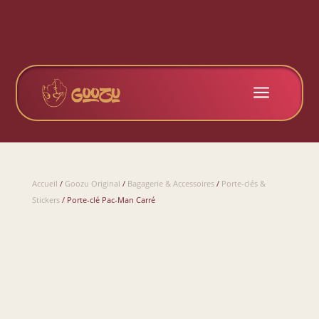
a
Accueil
/
Goozu Original
/
Bagagerie & Accessoires
/
Porte-clés &
Stickers
/ Porte-clé Pac-Man Carré