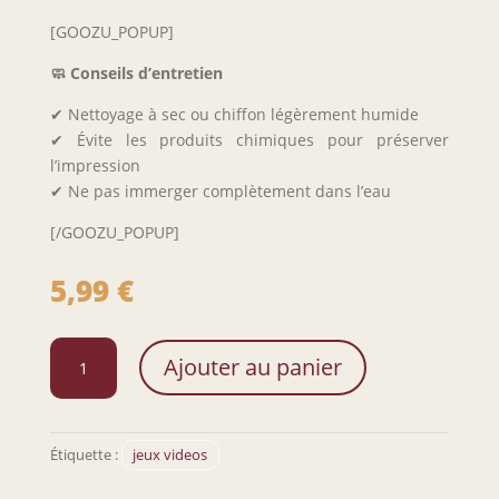
[GOOZU_POPUP]
🧼 Conseils d’entretien
✔ Nettoyage à sec ou chiffon légèrement humide
✔ Évite les produits chimiques pour préserver
l’impression
✔ Ne pas immerger complètement dans l’eau
[/GOOZU_POPUP]
5,99
€
quantité
Ajouter au panier
de
Porte-
clé
Pac-
Étiquette :
jeux videos
Man