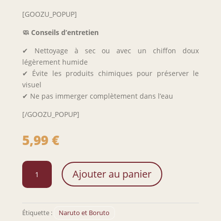
[GOOZU_POPUP]
🧼 Conseils d’entretien
✔ Nettoyage à sec ou avec un chiffon doux
légèrement humide
✔ Évite les produits chimiques pour préserver le
visuel
✔ Ne pas immerger complètement dans l’eau
[/GOOZU_POPUP]
5,99
€
quantité
Ajouter au panier
de
Porte-
clé
Sakura
Étiquette :
Naruto et Boruto