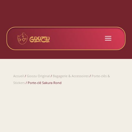
a
Accueil
/
Goozu Original
/
Bagagerie & Accessoires
/
Porte-clés &
Stickers
/ Porte-clé Sakura Rond