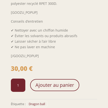
polyester recyclé RPET 300D.
[GOOZU_POPUP]
Conseils d’entretien
✔ Nettoyer avec un chiffon humide
✔ Éviter les solvants ou produits abrasifs
✔ Laisser sécher à l’air libre
✔ Ne pas laver en machine
[/GOOZU_POPUP]
30,00
€
quantité
Ajouter au panier
de
Sac
à
dos
Étiquette :
Dragon ball