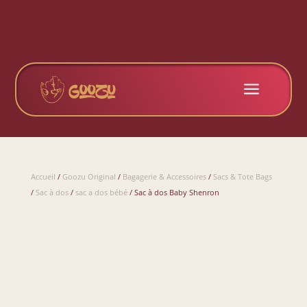
a
Accueil
/
Goozu Original
/
Bagagerie & Accessoires
/
Sacs & Tote Bags
/
Sac à dos
/
sac a dos bébé
/ Sac à dos Baby Shenron