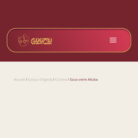
a
Accueil
/
Goozu Original
/
Cuisine
/ Sous-verre Alluka