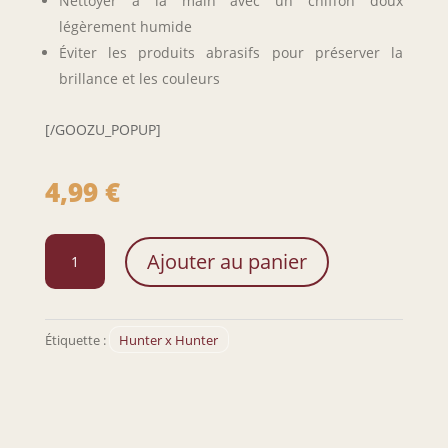
Nettoyer à la main avec un chiffon doux
légèrement humide
Éviter les produits abrasifs pour préserver la
brillance et les couleurs
[/GOOZU_POPUP]
4,99
€
quantité
Ajouter au panier
de
Sous-
verre
Alluka
Étiquette :
Hunter x Hunter