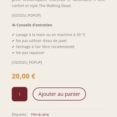
confort et style The Walking Dead.
[GOOZU_POPUP]
🧼 Conseils d’entretien
✔ Lavage à la main ou en machine à 30 °C
✔ Ne pas utiliser d’eau de javel
✔ Séchage à l’air libre recommandé
✔ Ne pas repasser
[/GOOZU_POPUP]
20,00
€
quantité
Ajouter au panier
de
Tapis
de
bain
Étiquette :
Film & série