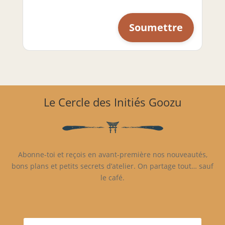
Le Cercle des Initiés Goozu
Abonne-toi et reçois en avant-première nos nouveautés,
bons plans et petits secrets d’atelier. On partage tout… sauf
le café.