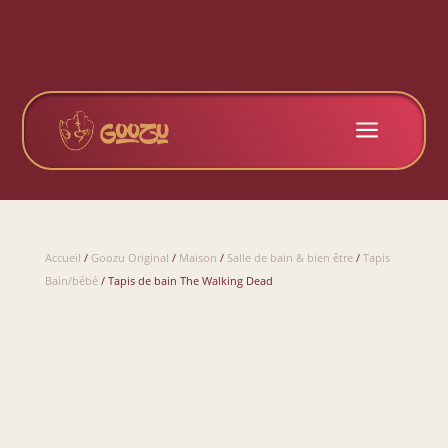
a
Accueil
/
Goozu Original
/
Maison
/
Salle de bain & bien être
/
Tapis
Bain/bébé
/ Tapis de bain The Walking Dead