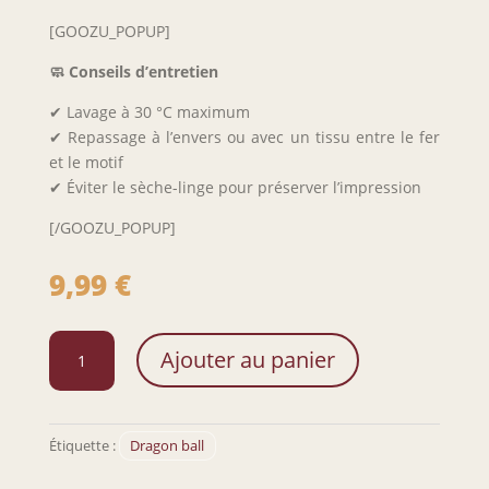
[GOOZU_POPUP]
🧼 Conseils d’entretien
✔ Lavage à 30 °C maximum
✔ Repassage à l’envers ou avec un tissu entre le fer
et le motif
✔ Éviter le sèche-linge pour préserver l’impression
[/GOOZU_POPUP]
9,99
€
quantité
Ajouter au panier
de
Tote
Bag
Goku
Étiquette :
Dragon ball