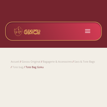
a
Accueil
/
Goozu Original
/
Bagagerie & Accessoires
/
Sacs & Tote Bags
/
Tote bag
/ Tote Bag Goku