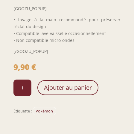
[GOOZU_POPUP]
• Lavage à la main recommandé pour préserver
l’éclat du design
• Compatible lave-vaisselle occasionnellement
• Non compatible micro-ondes
[/GOOZU_POPUP]
9,90
€
quantité
Ajouter au panier
de
Verre
à
whisky
Étiquette :
Pokémon
Haunter