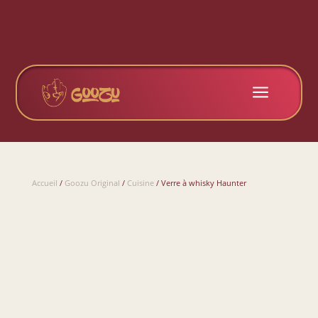
a
Accueil
/
Goozu Original
/
Cuisine
/ Verre à whisky Haunter