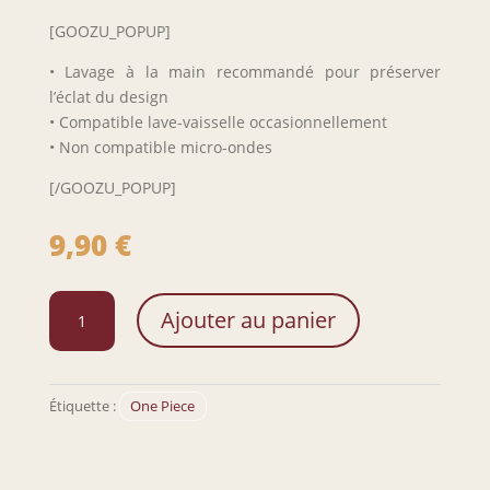
[GOOZU_POPUP]
• Lavage à la main recommandé pour préserver
l’éclat du design
• Compatible lave-vaisselle occasionnellement
• Non compatible micro-ondes
[/GOOZU_POPUP]
9,90
€
quantité
Ajouter au panier
de
Verre
à
whisky
Étiquette :
One Piece
Luffy