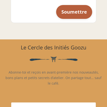
Le Cercle des Initiés Goozu
Abonne-toi et reçois en avant-première nos nouveautés,
bons plans et petits secrets d’atelier. On partage tout… sauf
le café.