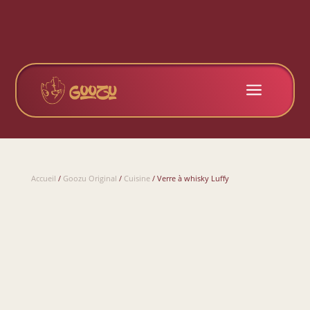
a
Accueil
/
Goozu Original
/
Cuisine
/ Verre à whisky Luffy