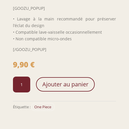
[GOOZU_POPUP]
• Lavage à la main recommandé pour préserver
l’éclat du design
• Compatible lave-vaisselle occasionnellement
• Non compatible micro-ondes
[/GOOZU_POPUP]
9,90
€
quantité
Ajouter au panier
de
Verre
à
whisky
Étiquette :
One Piece
Chopper