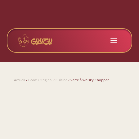
a
Accueil
/
Goozu Original
/
Cuisine
/ Verre à whisky Chopper